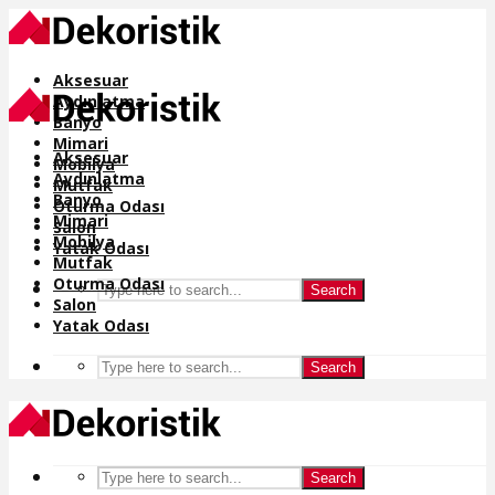
Aksesuar
Aydınlatma
Banyo
Mimari
Aksesuar
Mobilya
Aydınlatma
Mutfak
Banyo
Oturma Odası
Mimari
Salon
Mobilya
Yatak Odası
Mutfak
Oturma Odası
Search
Salon
Yatak Odası
Search
Search