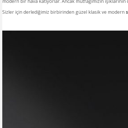
modern bir hava katıyorlar. Ancak mutfağımızın ışıklarının 
Sizler için derlediğimiz birbirinden güzel klasik ve modern