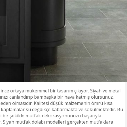
eşince ortaya mükemmel bir tasarım çıkıyor. Siyah ve metal
ğınızı canlandırıp bambaşka bir hava katmış olursunuz.
emeden olmasıdır. Kalitesi düşük malzemenin ömrü kısa
an kaplamalar su değdikçe kabarmakta ve sökülmektedir. Bu
yi bir şekilde mutfak dekorasyonunuzu başarıyla
ır. Siyah mutfak dolabı modelleri gerçekten mutfaklara