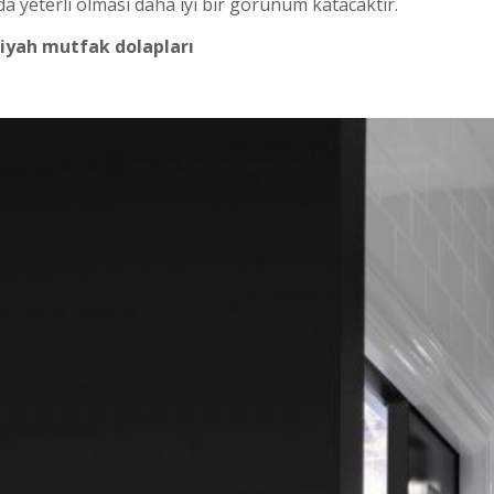
da yeterli olması daha iyi bir görünüm katacaktır.
siyah mutfak dolapları