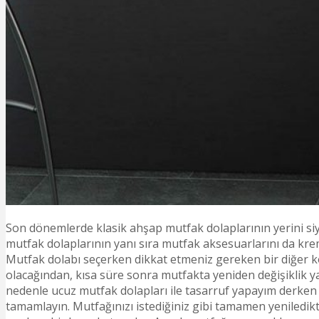
Son dönemlerde klasik ahşap mutfak dolaplarının yerini siya
mutfak dolaplarının yanı sıra mutfak aksesuarlarını da krem
Mutfak dolabı seçerken dikkat etmeniz gereken bir diğer ko
olacağından, kısa süre sonra mutfakta yeniden değişiklik 
nedenle ucuz mutfak dolapları ile tasarruf yapayım derken
tamamlayın. Mutfağınızı istediğiniz gibi tamamen yeniledik