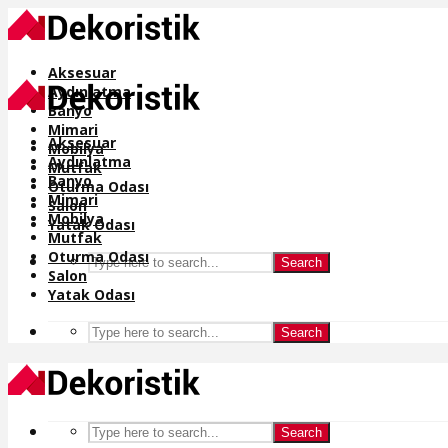
Aksesuar
Aydınlatma
Banyo
Mimari
Aksesuar
Mobilya
Aydınlatma
Mutfak
Banyo
Oturma Odası
Mimari
Salon
Mobilya
Yatak Odası
Mutfak
Oturma Odası
Search
Salon
Yatak Odası
Search
Search