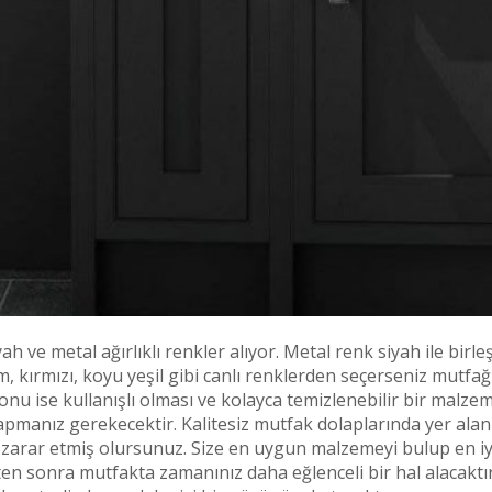
h ve metal ağırlıklı renkler alıyor. Metal renk siyah ile birl
, kırmızı, koyu yeşil gibi canlı renklerden seçerseniz mutfa
nu ise kullanışlı olması ve kolayca temizlenebilir bir malz
yapmanız gerekecektir. Kalitesiz mutfak dolaplarında yer al
 zarar etmiş olursunuz. Size en uygun malzemeyi bulup en i
ten sonra mutfakta zamanınız daha eğlenceli bir hal alacakt