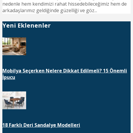
nedenle hem kendimizi rahat hissedebileceğimiz hem de
arkadaşlarımız geldiğinde güzelliği ve göz...
Yeni Eklenenler
Mobilya Seçerken Nelere Dikkat Edilmeli? 15 Önemli
İpucu
18 Farklı Deri Sandalye Modelleri