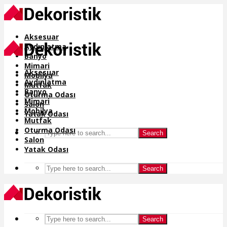
Aksesuar
Aydınlatma
Banyo
Mimari
Aksesuar
Mobilya
Aydınlatma
Mutfak
Banyo
Oturma Odası
Mimari
Salon
Mobilya
Yatak Odası
Mutfak
Oturma Odası
Search
Salon
Yatak Odası
Search
Search