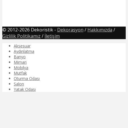
© 2012-2026 Dekoristik -
Dekorasyon
/
Hakkımızda
/
Gizlilik Politikamız
/
İletişim
Aksesuar
Aydınlatma
Banyo
Mimari
Mobilya
Mutfak
Oturma Odası
Salon
Yatak Odası