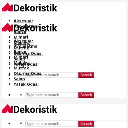
Aksesuar
Aydınlatma
Banyo
Mimari
Aksesuar
Mobilya
Aydınlatma
Mutfak
Banyo
Oturma Odası
Mimari
Salon
Mobilya
Yatak Odası
Mutfak
Oturma Odası
Search
Salon
Yatak Odası
Search
Search