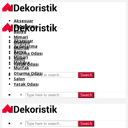
Aksesuar
Aydınlatma
Banyo
Mimari
Aksesuar
Mobilya
Aydınlatma
Mutfak
Banyo
Oturma Odası
Mimari
Salon
Mobilya
Yatak Odası
Mutfak
Oturma Odası
Search
Salon
Yatak Odası
Search
Search