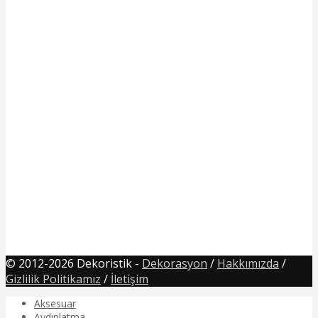
© 2012-2026 Dekoristik -
Dekorasyon
/
Hakkımızda
/
Gizlilik Politikamız
/
İletişim
Aksesuar
Aydınlatma