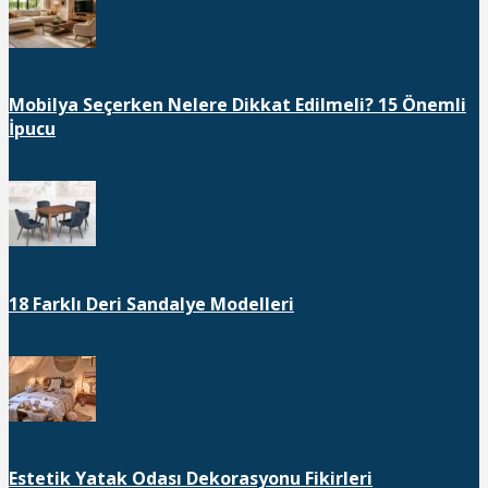
Mobilya Seçerken Nelere Dikkat Edilmeli? 15 Önemli
İpucu
18 Farklı Deri Sandalye Modelleri
Estetik Yatak Odası Dekorasyonu Fikirleri