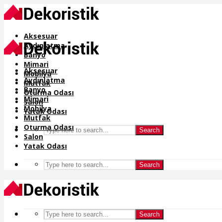
Aksesuar
Aydınlatma
Banyo
Mimari
Aksesuar
Mobilya
Aydınlatma
Mutfak
Banyo
Oturma Odası
Mimari
Salon
Mobilya
Yatak Odası
Mutfak
Oturma Odası
Search
Salon
Yatak Odası
Search
Search