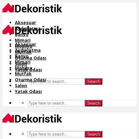
Aksesuar
Aydınlatma
Banyo
Mimari
Aksesuar
Mobilya
Aydınlatma
Mutfak
Banyo
Oturma Odası
Mimari
Salon
Mobilya
Yatak Odası
Mutfak
Oturma Odası
Search
Salon
Yatak Odası
Search
Search