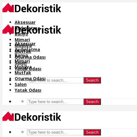
Aksesuar
Aydınlatma
Banyo
Mimari
Aksesuar
Mobilya
Aydınlatma
Mutfak
Banyo
Oturma Odası
Mimari
Salon
Mobilya
Yatak Odası
Mutfak
Oturma Odası
Search
Salon
Yatak Odası
Search
Search