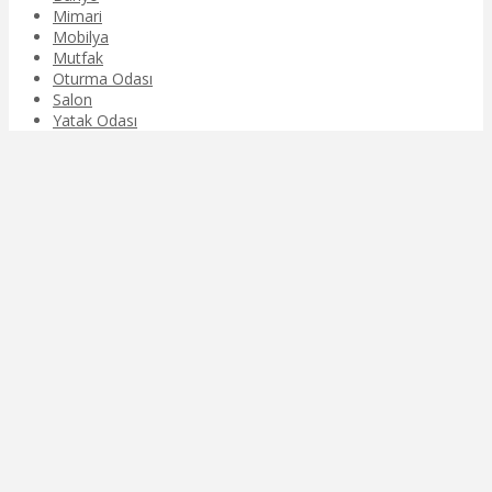
Mimari
Mobilya
Mutfak
Oturma Odası
Salon
Yatak Odası