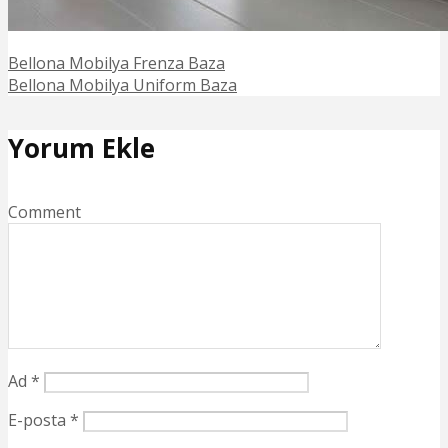
Bellona Mobilya Frenza Baza
Bellona Mobilya Uniform Baza
Yorum Ekle
Comment
Ad
*
E-posta
*