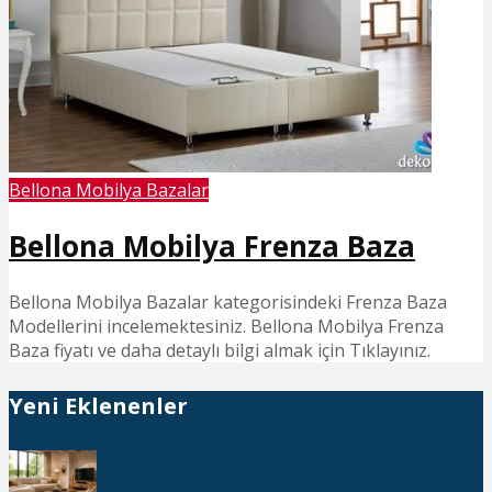
Bellona Mobilya Bazalar
Bellona Mobilya Frenza Baza
Bellona Mobilya Bazalar kategorisindeki Frenza Baza
Modellerini incelemektesiniz. Bellona Mobilya Frenza
Baza fiyatı ve daha detaylı bilgi almak için Tıklayınız.
Yeni Eklenenler