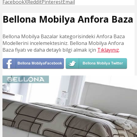
Facebook
X
Reddit
Pinterest
Email
Bellona Mobilya Anfora Baza
Bellona Mobilya Bazalar kategorisindeki Anfora Baza
Modellerini incelemektesiniz. Bellona Mobilya Anfora
Baza fiyatı ve daha detaylı bilgi almak için
Tıklayınız
.