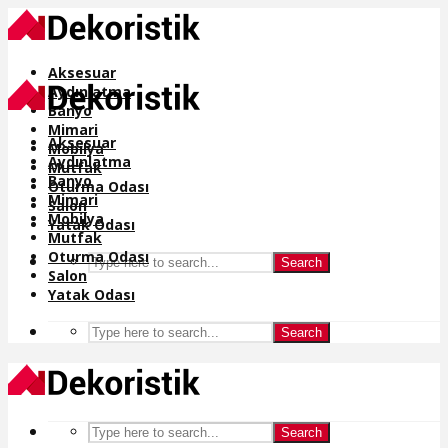
Aksesuar
Aydınlatma
Banyo
Mimari
Aksesuar
Mobilya
Aydınlatma
Mutfak
Banyo
Oturma Odası
Mimari
Salon
Mobilya
Yatak Odası
Mutfak
Oturma Odası
Search
Salon
Yatak Odası
Search
Search