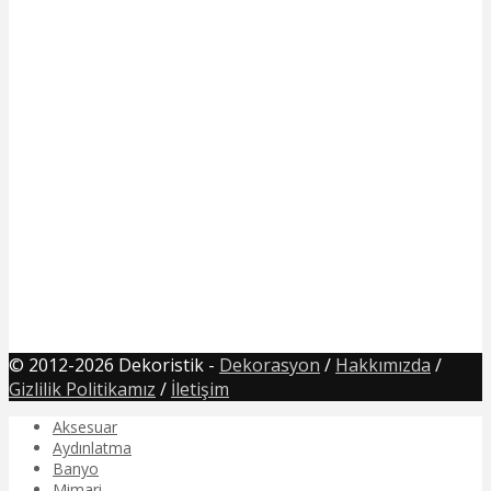
© 2012-2026 Dekoristik -
Dekorasyon
/
Hakkımızda
/
Gizlilik Politikamız
/
İletişim
Aksesuar
Aydınlatma
Banyo
Mimari