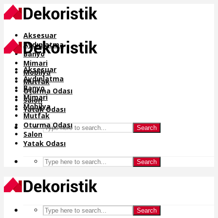
Aksesuar
Aydınlatma
Banyo
Mimari
Aksesuar
Mobilya
Aydınlatma
Mutfak
Banyo
Oturma Odası
Mimari
Salon
Mobilya
Yatak Odası
Mutfak
Oturma Odası
Search
Salon
Yatak Odası
Search
Search