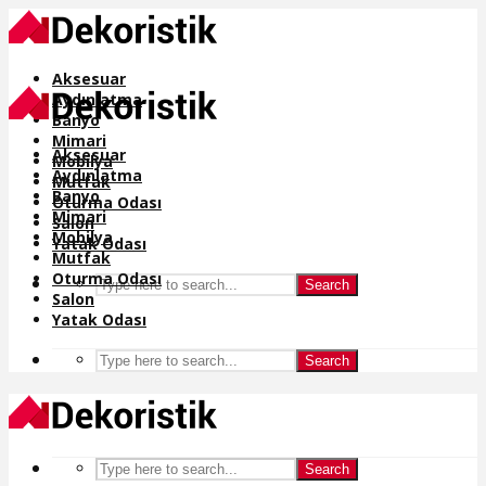
Aksesuar
Aydınlatma
Banyo
Mimari
Aksesuar
Mobilya
Aydınlatma
Mutfak
Banyo
Oturma Odası
Mimari
Salon
Mobilya
Yatak Odası
Mutfak
Oturma Odası
Search
Salon
Yatak Odası
Search
Search