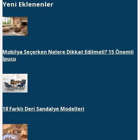
Yeni Eklenenler
Mobilya Seçerken Nelere Dikkat Edilmeli? 15 Önemli
İpucu
18 Farklı Deri Sandalye Modelleri