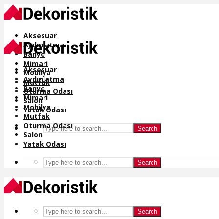
Aksesuar
Aydınlatma
Banyo
Mimari
Aksesuar
Mobilya
Aydınlatma
Mutfak
Banyo
Oturma Odası
Mimari
Salon
Mobilya
Yatak Odası
Mutfak
Oturma Odası
Search
Salon
Yatak Odası
Search
Search