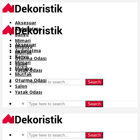
Aksesuar
Aydınlatma
Banyo
Mimari
Aksesuar
Mobilya
Aydınlatma
Mutfak
Banyo
Oturma Odası
Mimari
Salon
Mobilya
Yatak Odası
Mutfak
Oturma Odası
Search
Salon
Yatak Odası
Search
Search