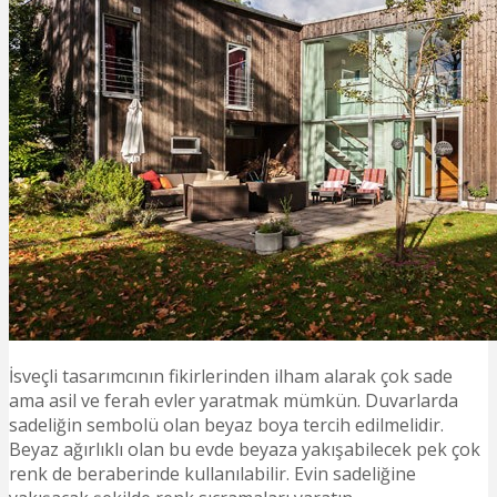
İsveçli tasarımcının fikirlerinden ilham alarak çok sade
ama asil ve ferah evler yaratmak mümkün. Duvarlarda
sadeliğin sembolü olan beyaz boya tercih edilmelidir.
Beyaz ağırlıklı olan bu evde beyaza yakışabilecek pek çok
renk de beraberinde kullanılabilir. Evin sadeliğine