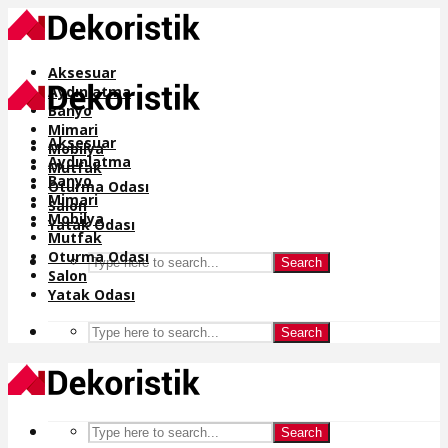
Aksesuar
Aydınlatma
Banyo
Mimari
Aksesuar
Mobilya
Aydınlatma
Mutfak
Banyo
Oturma Odası
Mimari
Salon
Mobilya
Yatak Odası
Mutfak
Oturma Odası
Search
Salon
Yatak Odası
Search
Search