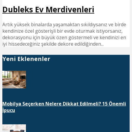
Dubleks Ev Merdivenleri
Artık yüksek binalarda yaşamaktan sıkıldıysanız ve birde
kendinize özel gösterişli bir evde oturmak istiyorsanız,
dekorasyonu için büyük özen göstermeli ve kendinizi en
iyi hissedeceğiniz şekilde dekore edildiğinden...
Yeni Eklenenler
Mobilya Seçerken Nelere Dikkat Edilmeli? 15 Önemli
İpucu