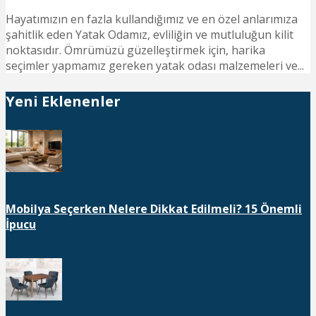
Hayatımızın en fazla kullandığımız ve en özel anlarımıza
şahitlik eden Yatak Odamız, evliliğin ve mutluluğun kilit
noktasıdır. Ömrümüzü güzelleştirmek için, harika
seçimler yapmamız gereken yatak odası malzemeleri ve...
Yeni Eklenenler
Mobilya Seçerken Nelere Dikkat Edilmeli? 15 Önemli
İpucu