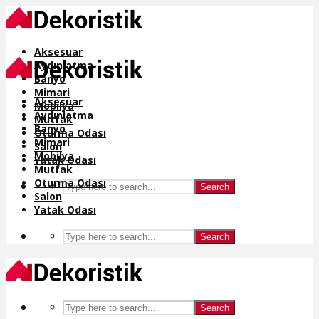
Aksesuar
Aydınlatma
Banyo
Mimari
Aksesuar
Mobilya
Aydınlatma
Mutfak
Banyo
Oturma Odası
Mimari
Salon
Mobilya
Yatak Odası
Mutfak
Oturma Odası
Search
Salon
Yatak Odası
Search
Search