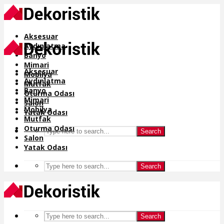
Aksesuar
Aydınlatma
Banyo
Mimari
Aksesuar
Mobilya
Aydınlatma
Mutfak
Banyo
Oturma Odası
Mimari
Salon
Mobilya
Yatak Odası
Mutfak
Oturma Odası
Search
Salon
Yatak Odası
Search
Search