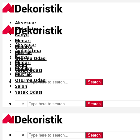
Aksesuar
Aydınlatma
Banyo
Mimari
Aksesuar
Mobilya
Aydınlatma
Mutfak
Banyo
Oturma Odası
Mimari
Salon
Mobilya
Yatak Odası
Mutfak
Oturma Odası
Search
Salon
Yatak Odası
Search
Search