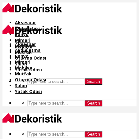
Aksesuar
Aydınlatma
Banyo
Mimari
Aksesuar
Mobilya
Aydınlatma
Mutfak
Banyo
Oturma Odası
Mimari
Salon
Mobilya
Yatak Odası
Mutfak
Oturma Odası
Search
Salon
Yatak Odası
Search
Search