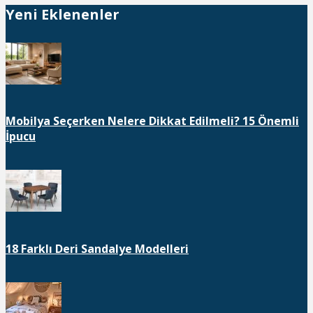
Yeni Eklenenler
Mobilya Seçerken Nelere Dikkat Edilmeli? 15 Önemli
İpucu
18 Farklı Deri Sandalye Modelleri