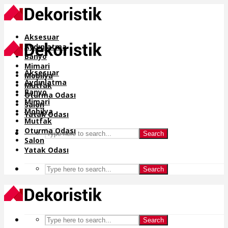
Aksesuar
Aydınlatma
Banyo
Mimari
Aksesuar
Mobilya
Aydınlatma
Mutfak
Banyo
Oturma Odası
Mimari
Salon
Mobilya
Yatak Odası
Mutfak
Oturma Odası
Search
Salon
Yatak Odası
Search
Search