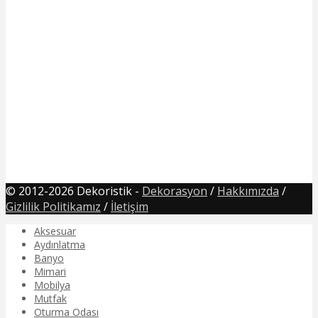
© 2012-2026 Dekoristik -
Dekorasyon
/
Hakkımızda
/
Gizlilik Politikamız
/
İletişim
Aksesuar
Aydınlatma
Banyo
Mimari
Mobilya
Mutfak
Oturma Odası