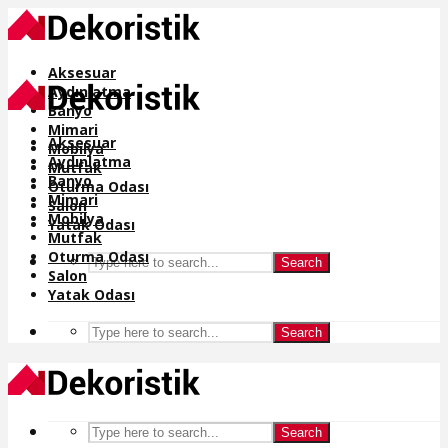
Aksesuar
Aydınlatma
Banyo
Mimari
Aksesuar
Mobilya
Aydınlatma
Mutfak
Banyo
Oturma Odası
Mimari
Salon
Mobilya
Yatak Odası
Mutfak
Oturma Odası
Search
Salon
Yatak Odası
Search
Search