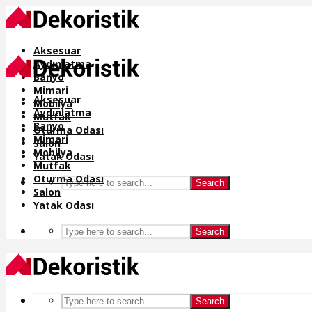
Aksesuar
Aydınlatma
Banyo
Mimari
Aksesuar
Mobilya
Aydınlatma
Mutfak
Banyo
Oturma Odası
Mimari
Salon
Mobilya
Yatak Odası
Mutfak
Oturma Odası
Search
Salon
Yatak Odası
Search
Search