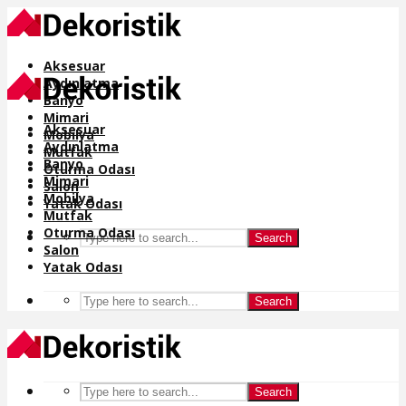
Aksesuar
Aydınlatma
Banyo
Mimari
Aksesuar
Mobilya
Aydınlatma
Mutfak
Banyo
Oturma Odası
Mimari
Salon
Mobilya
Yatak Odası
Mutfak
Oturma Odası
Search
Salon
Yatak Odası
Search
Search