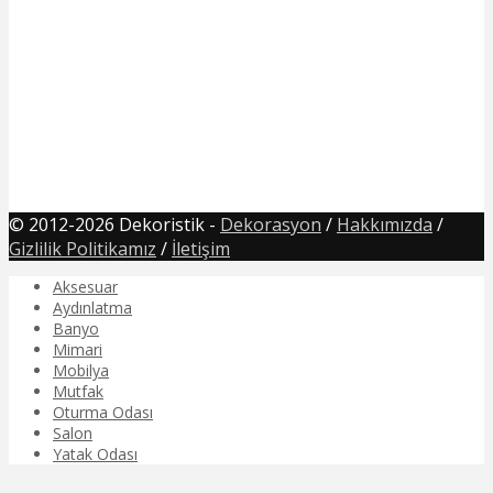
© 2012-2026 Dekoristik -
Dekorasyon
/
Hakkımızda
/
Gizlilik Politikamız
/
İletişim
Aksesuar
Aydınlatma
Banyo
Mimari
Mobilya
Mutfak
Oturma Odası
Salon
Yatak Odası