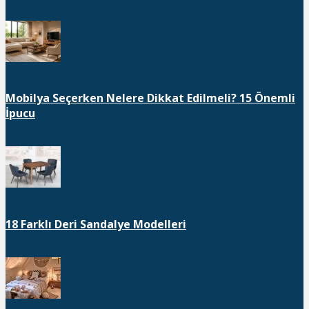
Mobilya Seçerken Nelere Dikkat Edilmeli? 15 Önemli
İpucu
18 Farklı Deri Sandalye Modelleri