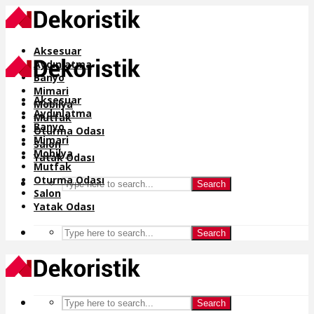
Aksesuar
Aydınlatma
Banyo
Mimari
Aksesuar
Mobilya
Aydınlatma
Mutfak
Banyo
Oturma Odası
Mimari
Salon
Mobilya
Yatak Odası
Mutfak
Oturma Odası
Search
Salon
Yatak Odası
Search
Search