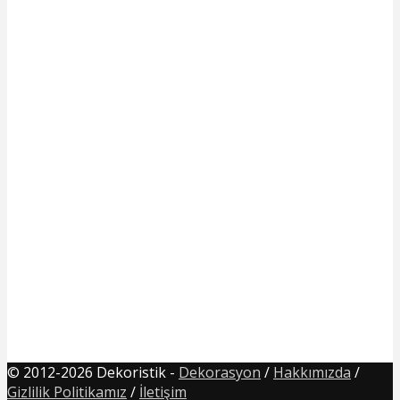
© 2012-2026 Dekoristik -
Dekorasyon
/
Hakkımızda
/
Gizlilik Politikamız
/
İletişim