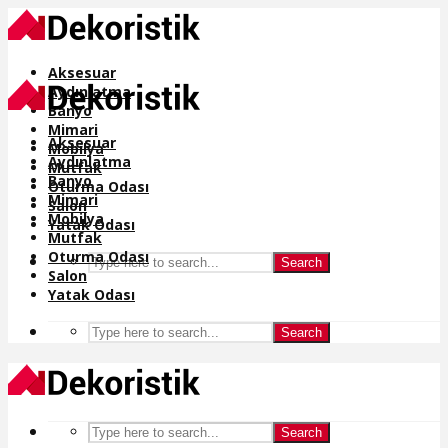
Aksesuar
Aydınlatma
Banyo
Mimari
Aksesuar
Mobilya
Aydınlatma
Mutfak
Banyo
Oturma Odası
Mimari
Salon
Mobilya
Yatak Odası
Mutfak
Oturma Odası
Search
Salon
Yatak Odası
Search
Search