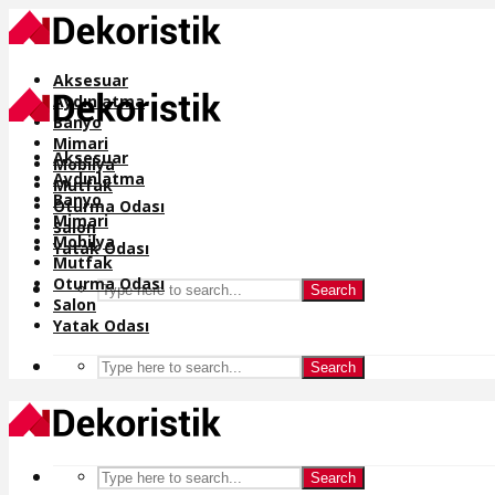
Aksesuar
Aydınlatma
Banyo
Mimari
Aksesuar
Mobilya
Aydınlatma
Mutfak
Banyo
Oturma Odası
Mimari
Salon
Mobilya
Yatak Odası
Mutfak
Oturma Odası
Search
Salon
Yatak Odası
Search
Search