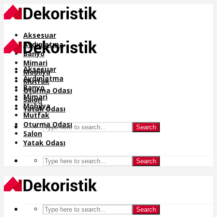
Aksesuar
Aydınlatma
Banyo
Mimari
Aksesuar
Mobilya
Aydınlatma
Mutfak
Banyo
Oturma Odası
Mimari
Salon
Mobilya
Yatak Odası
Mutfak
Oturma Odası
Search
Salon
Yatak Odası
Search
Search