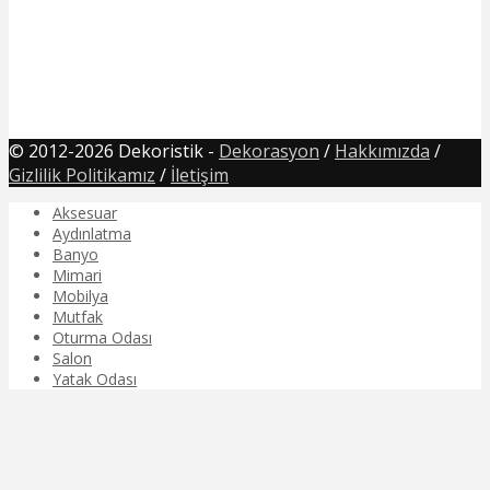
© 2012-2026 Dekoristik -
Dekorasyon
/
Hakkımızda
/
Gizlilik Politikamız
/
İletişim
Aksesuar
Aydınlatma
Banyo
Mimari
Mobilya
Mutfak
Oturma Odası
Salon
Yatak Odası