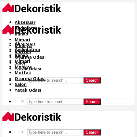
Aksesuar
Aydınlatma
Banyo
Mimari
Aksesuar
Mobilya
Aydınlatma
Mutfak
Banyo
Oturma Odası
Mimari
Salon
Mobilya
Yatak Odası
Mutfak
Oturma Odası
Search
Salon
Yatak Odası
Search
Search