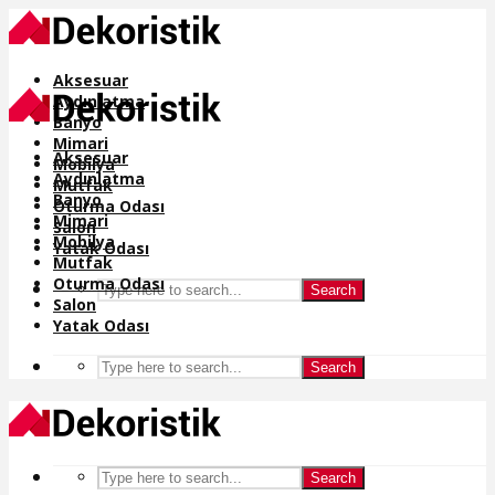
Aksesuar
Aydınlatma
Banyo
Mimari
Aksesuar
Mobilya
Aydınlatma
Mutfak
Banyo
Oturma Odası
Mimari
Salon
Mobilya
Yatak Odası
Mutfak
Oturma Odası
Search
Salon
Yatak Odası
Search
Search