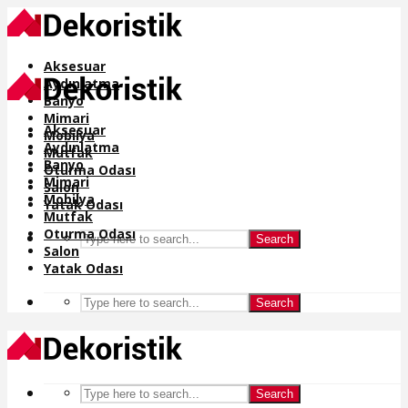
Aksesuar
Aydınlatma
Banyo
Mimari
Aksesuar
Mobilya
Aydınlatma
Mutfak
Banyo
Oturma Odası
Mimari
Salon
Mobilya
Yatak Odası
Mutfak
Oturma Odası
Search
Salon
Yatak Odası
Search
Search