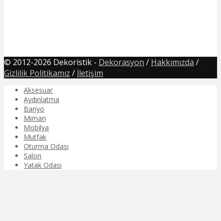
© 2012-2026 Dekoristik -
Dekorasyon
/
Hakkımızda
/
Gizlilik Politikamız
/
İletişim
Aksesuar
Aydınlatma
Banyo
Mimari
Mobilya
Mutfak
Oturma Odası
Salon
Yatak Odası