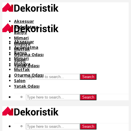
Aksesuar
Aydınlatma
Banyo
Mimari
Aksesuar
Mobilya
Aydınlatma
Mutfak
Banyo
Oturma Odası
Mimari
Salon
Mobilya
Yatak Odası
Mutfak
Oturma Odası
Search
Salon
Yatak Odası
Search
Search