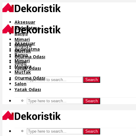
Aksesuar
Aydınlatma
Banyo
Mimari
Aksesuar
Mobilya
Aydınlatma
Mutfak
Banyo
Oturma Odası
Mimari
Salon
Mobilya
Yatak Odası
Mutfak
Oturma Odası
Search
Salon
Yatak Odası
Search
Search