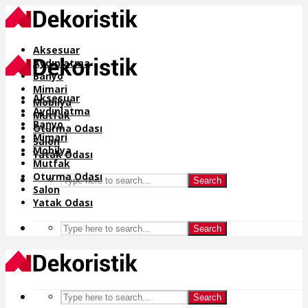
Aksesuar
Aydınlatma
Banyo
Mimari
Aksesuar
Mobilya
Aydınlatma
Mutfak
Banyo
Oturma Odası
Mimari
Salon
Mobilya
Yatak Odası
Mutfak
Oturma Odası
Search
Salon
Yatak Odası
Search
Search