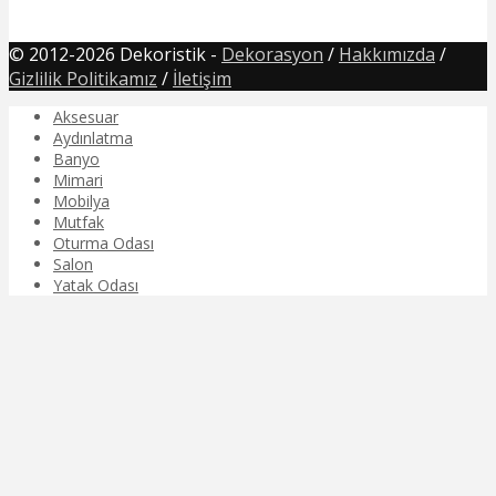
© 2012-2026 Dekoristik -
Dekorasyon
/
Hakkımızda
/
Gizlilik Politikamız
/
İletişim
Aksesuar
Aydınlatma
Banyo
Mimari
Mobilya
Mutfak
Oturma Odası
Salon
Yatak Odası