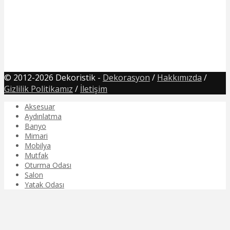
© 2012-2026 Dekoristik -
Dekorasyon
/
Hakkımızda
/
Gizlilik Politikamız
/
İletişim
Aksesuar
Aydınlatma
Banyo
Mimari
Mobilya
Mutfak
Oturma Odası
Salon
Yatak Odası