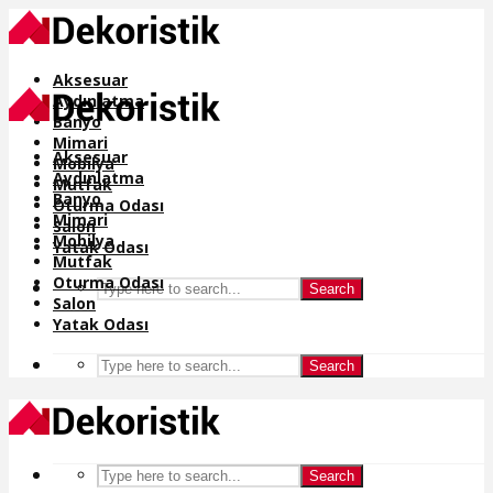
Aksesuar
Aydınlatma
Banyo
Mimari
Aksesuar
Mobilya
Aydınlatma
Mutfak
Banyo
Oturma Odası
Mimari
Salon
Mobilya
Yatak Odası
Mutfak
Oturma Odası
Search
Salon
Yatak Odası
Search
Search