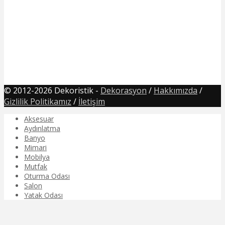
© 2012-2026 Dekoristik -
Dekorasyon
/
Hakkımızda
/
Gizlilik Politikamız
/
İletişim
Aksesuar
Aydınlatma
Banyo
Mimari
Mobilya
Mutfak
Oturma Odası
Salon
Yatak Odası