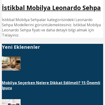
İstikbal Mobilya Leonardo Sehpa
İstikbal Mobilya Sehpalar kategorisindeki Leonardo
Sehpa Modellerini görüntülemektesiniz. İstikbal Mobilya
Leonardo Sehpa fiyatı ve daha detaylı bilgi almak için
Tıklayınız.
Yeni Eklenenler
Mobilya Seçerken Nelere Dikkat Edilmeli? 15 Önemli
İpucu