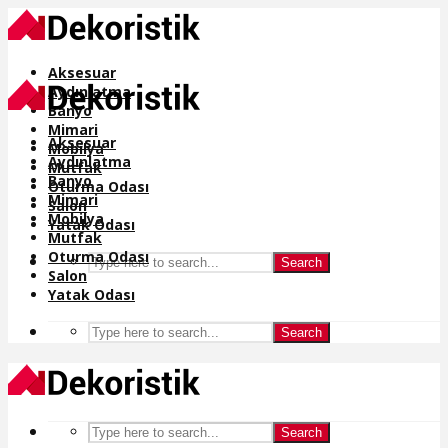
Aksesuar
Aydınlatma
Banyo
Mimari
Aksesuar
Mobilya
Aydınlatma
Mutfak
Banyo
Oturma Odası
Mimari
Salon
Mobilya
Yatak Odası
Mutfak
Oturma Odası
Search
Salon
Yatak Odası
Search
Search