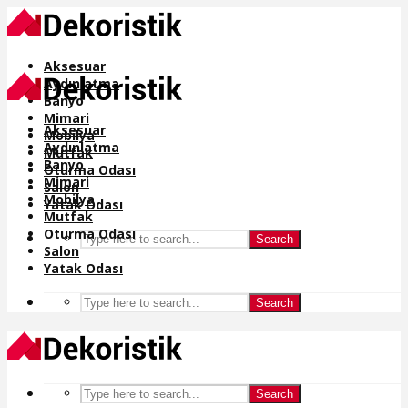
Aksesuar
Aydınlatma
Banyo
Mimari
Aksesuar
Mobilya
Aydınlatma
Mutfak
Banyo
Oturma Odası
Mimari
Salon
Mobilya
Yatak Odası
Mutfak
Oturma Odası
Search
Salon
Yatak Odası
Search
Search