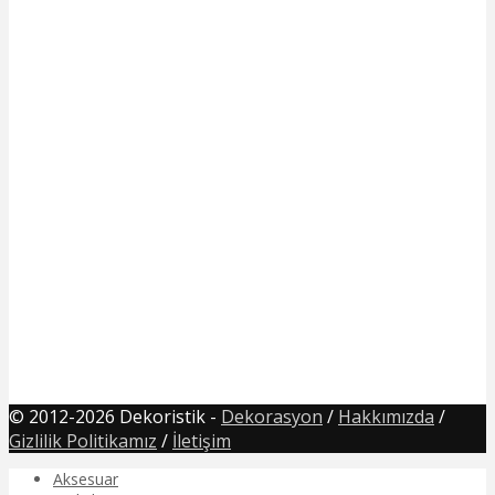
© 2012-2026 Dekoristik -
Dekorasyon
/
Hakkımızda
/
Gizlilik Politikamız
/
İletişim
Aksesuar