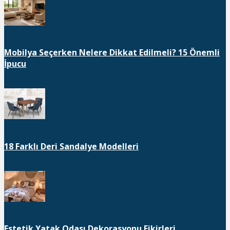
Mobilya Seçerken Nelere Dikkat Edilmeli? 15 Önemli
İpucu
18 Farklı Deri Sandalye Modelleri
Estetik Yatak Odası Dekorasyonu Fikirleri