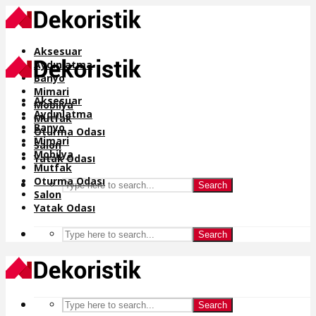
Aksesuar
Aydınlatma
Banyo
Mimari
Aksesuar
Mobilya
Aydınlatma
Mutfak
Banyo
Oturma Odası
Mimari
Salon
Mobilya
Yatak Odası
Mutfak
Oturma Odası
Search
Salon
Yatak Odası
Search
Search