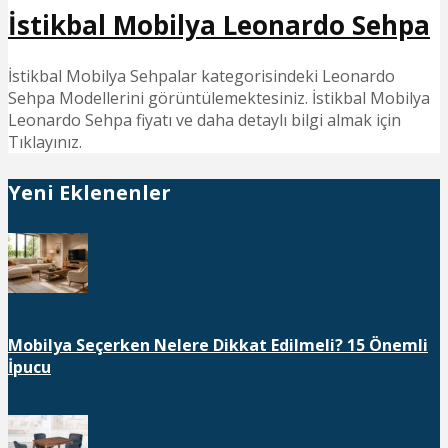
İstikbal Mobilya Leonardo Sehpa
İstikbal Mobilya Sehpalar kategorisindeki Leonardo
Sehpa Modellerini görüntülemektesiniz. İstikbal Mobilya
Leonardo Sehpa fiyatı ve daha detaylı bilgi almak için
Tıklayınız.
Yeni Eklenenler
Mobilya Seçerken Nelere Dikkat Edilmeli? 15 Önemli
İpucu