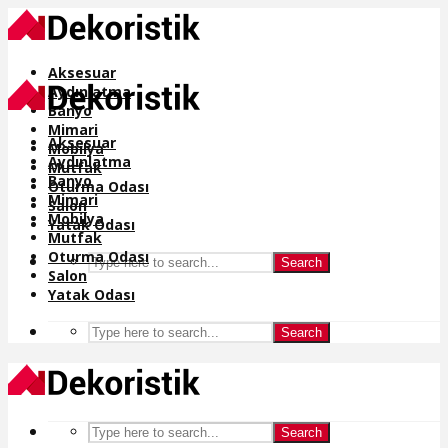
Aksesuar
Aydınlatma
Banyo
Mimari
Aksesuar
Mobilya
Aydınlatma
Mutfak
Banyo
Oturma Odası
Mimari
Salon
Mobilya
Yatak Odası
Mutfak
Oturma Odası
Search
Salon
Yatak Odası
Search
Search