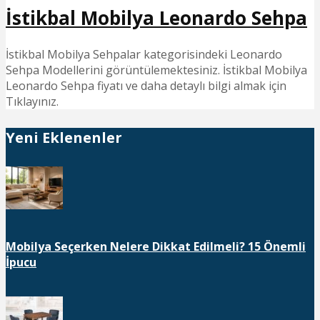
İstikbal Mobilya Leonardo Sehpa
İstikbal Mobilya Sehpalar kategorisindeki Leonardo
Sehpa Modellerini görüntülemektesiniz. İstikbal Mobilya
Leonardo Sehpa fiyatı ve daha detaylı bilgi almak için
Tıklayınız.
Yeni Eklenenler
Mobilya Seçerken Nelere Dikkat Edilmeli? 15 Önemli
İpucu