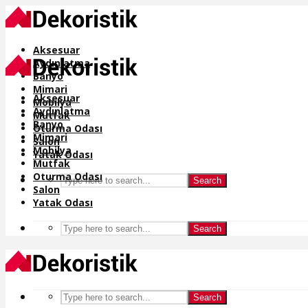
Aksesuar
Aydınlatma
Banyo
Mimari
Aksesuar
Mobilya
Aydınlatma
Mutfak
Banyo
Oturma Odası
Mimari
Salon
Mobilya
Yatak Odası
Mutfak
Oturma Odası
Search
Salon
Yatak Odası
Search
Search