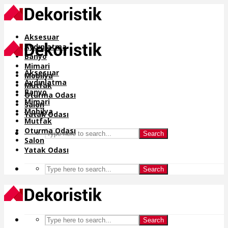
Aksesuar
Aydınlatma
Banyo
Mimari
Aksesuar
Mobilya
Aydınlatma
Mutfak
Banyo
Oturma Odası
Mimari
Salon
Mobilya
Yatak Odası
Mutfak
Oturma Odası
Search
Salon
Yatak Odası
Search
Search