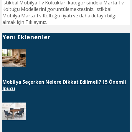
İstikbal Mobilya Tv Koltukları kategorisindeki Marta Tv
Koltuğu Modellerini görüntülemektesiniz. İstikbal
Mobilya Marta Tv Koltuğu fiyatı ve daha detaylı bilgi
almak için Tıklayınız.
Yeni Eklenenler
Mobilya Seçerken Nelere Dikkat Edilmeli? 15 Önemli
İpucu