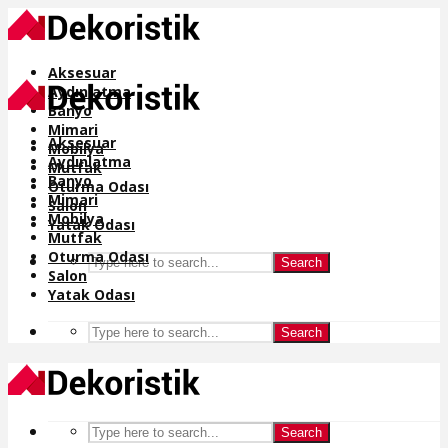
Aksesuar
Aydınlatma
Banyo
Mimari
Aksesuar
Mobilya
Aydınlatma
Mutfak
Banyo
Oturma Odası
Mimari
Salon
Mobilya
Yatak Odası
Mutfak
Oturma Odası
Search
Salon
Yatak Odası
Search
Search