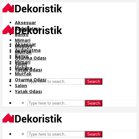
Aksesuar
Aydınlatma
Banyo
Mimari
Aksesuar
Mobilya
Aydınlatma
Mutfak
Banyo
Oturma Odası
Mimari
Salon
Mobilya
Yatak Odası
Mutfak
Oturma Odası
Search
Salon
Yatak Odası
Search
Search