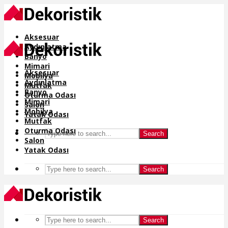
Aksesuar
Aydınlatma
Banyo
Mimari
Aksesuar
Mobilya
Aydınlatma
Mutfak
Banyo
Oturma Odası
Mimari
Salon
Mobilya
Yatak Odası
Mutfak
Oturma Odası
Search
Salon
Yatak Odası
Search
Search