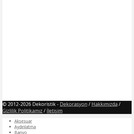
© 2012-2026 Dekoristik -
Dekorasyon
/
Hakkımızda
/
Gizlilik Politikamız
/
İletişim
Aksesuar
Aydınlatma
Banyo