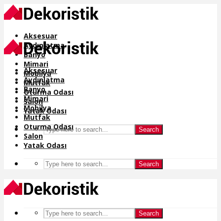
Aksesuar
Aydınlatma
Banyo
Mimari
Aksesuar
Mobilya
Aydınlatma
Mutfak
Banyo
Oturma Odası
Mimari
Salon
Mobilya
Yatak Odası
Mutfak
Oturma Odası
Search
Salon
Yatak Odası
Search
Search