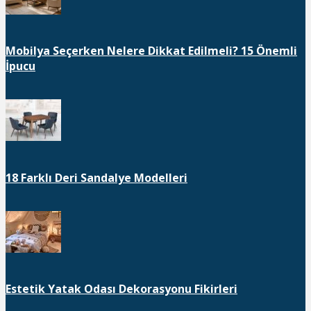
Mobilya Seçerken Nelere Dikkat Edilmeli? 15 Önemli
İpucu
18 Farklı Deri Sandalye Modelleri
Estetik Yatak Odası Dekorasyonu Fikirleri