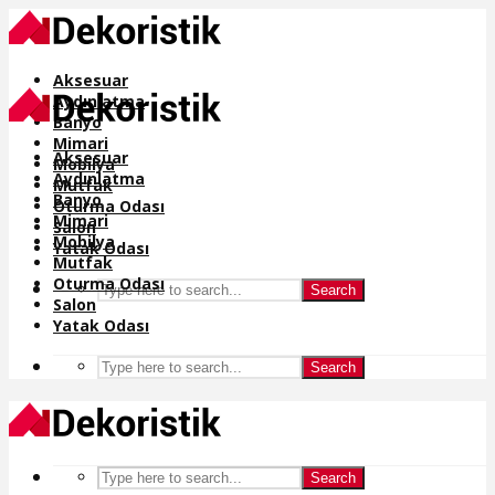
Aksesuar
Aydınlatma
Banyo
Mimari
Aksesuar
Mobilya
Aydınlatma
Mutfak
Banyo
Oturma Odası
Mimari
Salon
Mobilya
Yatak Odası
Mutfak
Oturma Odası
Search
Salon
Yatak Odası
Search
Search