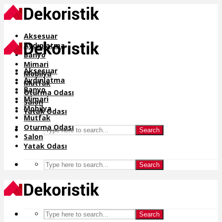
Aksesuar
Aydınlatma
Banyo
Mimari
Aksesuar
Mobilya
Aydınlatma
Mutfak
Banyo
Oturma Odası
Mimari
Salon
Mobilya
Yatak Odası
Mutfak
Oturma Odası
Search
Salon
Yatak Odası
Search
Search