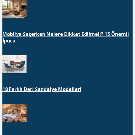
Mobilya Seçerken Nelere Dikkat Edilmeli? 15 Önemli
İpucu
18 Farklı Deri Sandalye Modelleri