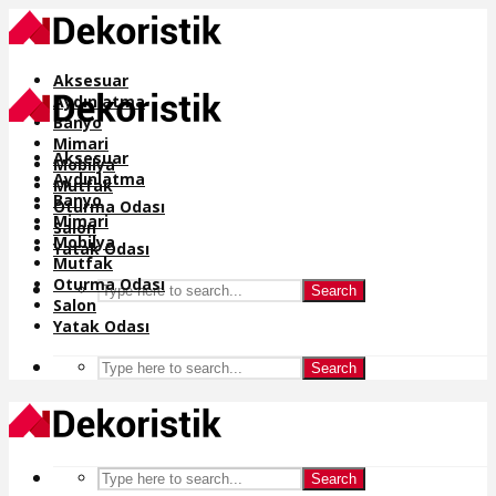
Aksesuar
Aydınlatma
Banyo
Mimari
Aksesuar
Mobilya
Aydınlatma
Mutfak
Banyo
Oturma Odası
Mimari
Salon
Mobilya
Yatak Odası
Mutfak
Oturma Odası
Search
Salon
Yatak Odası
Search
Search