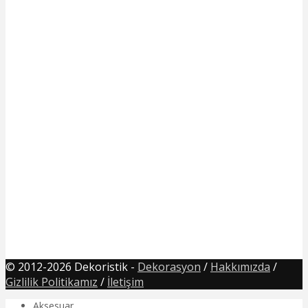
© 2012-2026 Dekoristik -
Dekorasyon
/
Hakkımızda
/
Gizlilik Politikamız
/
İletişim
Aksesuar