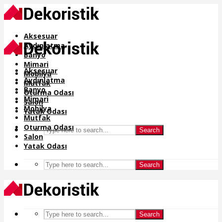
Aksesuar
Aydınlatma
Banyo
Mimari
Aksesuar
Mobilya
Aydınlatma
Mutfak
Banyo
Oturma Odası
Mimari
Salon
Mobilya
Yatak Odası
Mutfak
Oturma Odası
Search
Salon
Yatak Odası
Search
Search