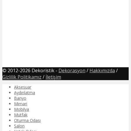
© 2012-2026 Dekoristik -
Dekorasyon
/
Hakkımızda
/
Gizlilik Politikamız
/
İletişim
Aksesuar
Aydınlatma
Banyo
Mimari
Mobilya
Mutfak
Oturma Odası
Salon