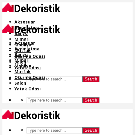
Aksesuar
Aydınlatma
Banyo
Mimari
Aksesuar
Mobilya
Aydınlatma
Mutfak
Banyo
Oturma Odası
Mimari
Salon
Mobilya
Yatak Odası
Mutfak
Oturma Odası
Search
Salon
Yatak Odası
Search
Search