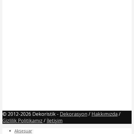
© 2012-2026 Dekoristik -
Dekorasyon
/
Hakkımızda
/
Gizlilik Politikamız
/
İletişim
Aksesuar