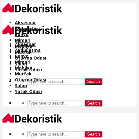
Aksesuar
Aydınlatma
Banyo
Mimari
Aksesuar
Mobilya
Aydınlatma
Mutfak
Banyo
Oturma Odası
Mimari
Salon
Mobilya
Yatak Odası
Mutfak
Oturma Odası
Search
Salon
Yatak Odası
Search
Search